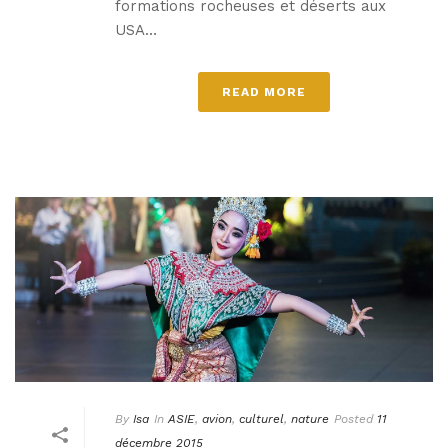
formations rocheuses et déserts aux
USA…
READ MORE
By
Isa
In
ASIE
,
avion
,
culturel
,
nature
Posted
11
décembre 2015