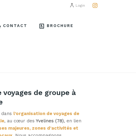
Login
CONTACT
BROCHURE
E
/
VOYAGE DE GROUPE À MANTES LA JOLIE « 78 »,
e voyages de groupe à
e
é dans
l’organisation de voyages de
ie
, au cœur des
Yvelines (78)
, en lien
ses majeures, zones d’activités et
ocaux
. Nous accompagnons