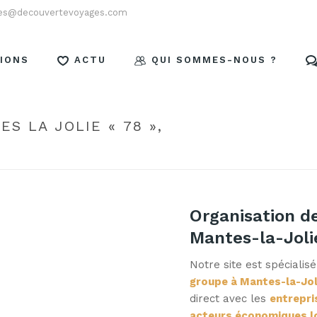
es@decouvertevoyages.com
IONS
ACTU
QUI SOMMES-NOUS ?
S LA JOLIE « 78 »,
HOM
Organisation d
Mantes-la-Joli
Notre site est spécialis
groupe à Mantes-la-Jol
direct avec les
entrepri
acteurs économiques l