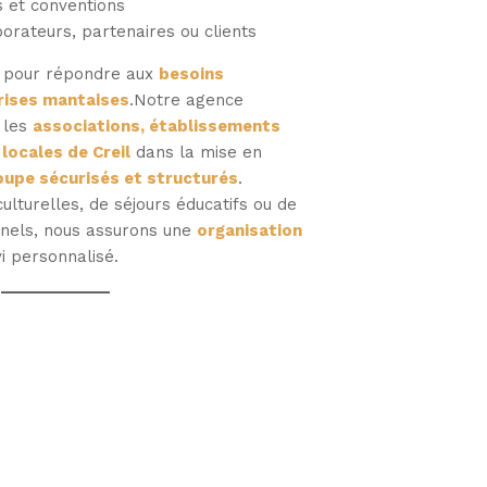
 et conventions
orateurs, partenaires ou clients
u pour répondre aux
besoins
rises mantaises
.Notre agence
 les
associations, établissements
 locales de Creil
dans la mise en
oupe sécurisés et structurés
.
 culturelles, de séjours éducatifs ou de
nnels, nous assurons une
organisation
vi personnalisé.