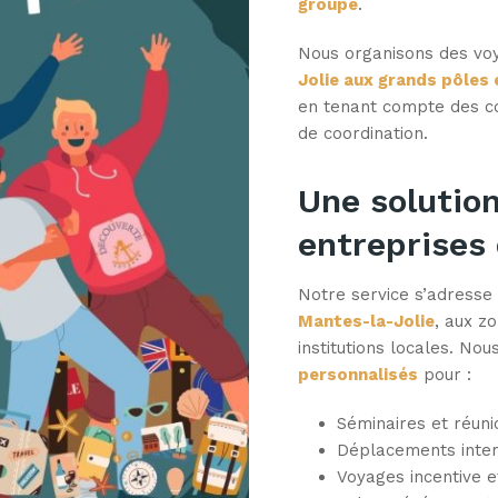
groupe
.
Nous organisons des vo
Jolie aux grands pôles
en tenant compte des co
de coordination.
Une solutio
entreprises
Notre service s’adresse
Mantes-la-Jolie
, aux z
institutions locales. No
personnalisés
pour :
Séminaires et réuni
Déplacements inter-
Voyages incentive e