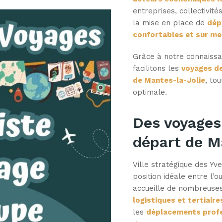
entreprises, collectivit
la mise en place de
dép
confortables et sur m
Grâce à notre connaissan
facilitons les
voyages de
de Mantes-la-Jolie
, to
optimale.
Des voyages
départ de M
Ville stratégique des Yve
position idéale entre l’o
accueille de nombreuse
logistiques et tertiaire
les
déplacements profes