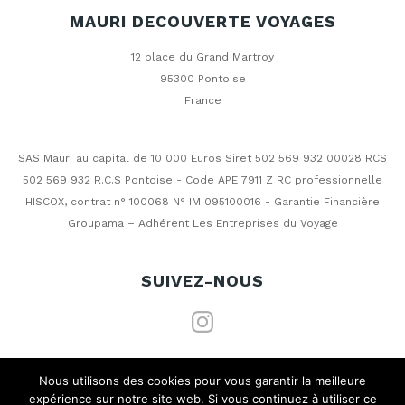
MAURI DECOUVERTE VOYAGES
12 place du Grand Martroy
95300 Pontoise
France
SAS Mauri au capital de 10 000 Euros Siret 502 569 932 00028 RCS
502 569 932 R.C.S Pontoise - Code APE 7911 Z RC professionnelle
HISCOX, contrat n° 100068 N° IM 095100016 - Garantie Financière
Groupama – Adhérent Les Entreprises du Voyage
SUIVEZ-NOUS
Nous utilisons des cookies pour vous garantir la meilleure
Politique de confidentialité
expérience sur notre site web. Si vous continuez à utiliser ce