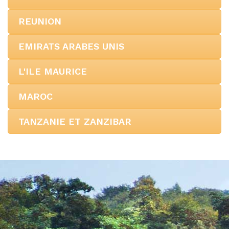
REUNION
EMIRATS ARABES UNIS
L'ILE MAURICE
MAROC
TANZANIE ET ZANZIBAR